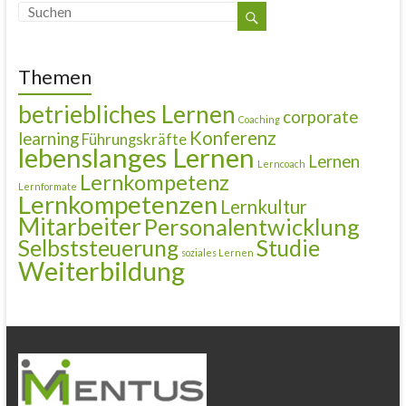
Themen
betriebliches Lernen
corporate
Coaching
Konferenz
learning
Führungskräfte
lebenslanges Lernen
Lernen
Lerncoach
Lernkompetenz
Lernformate
Lernkompetenzen
Lernkultur
Mitarbeiter
Personalentwicklung
Selbststeuerung
Studie
soziales Lernen
Weiterbildung